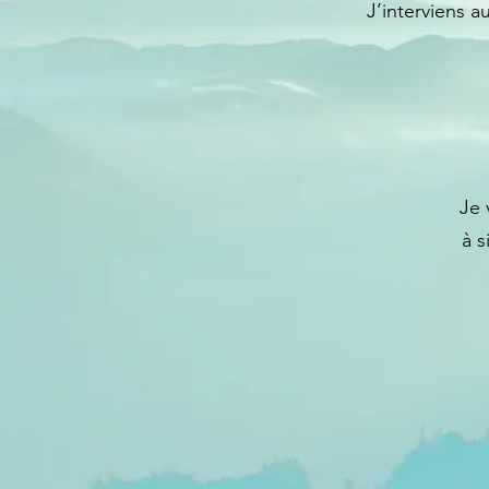
J’interviens a
Je 
à s