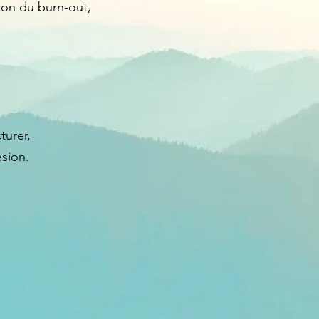
tion du burn-out,
turer,
ésion.