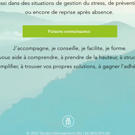
ussi dans des situations de gestion du stress, de préven
ou encore de reprise après absence.
Faisons connaissance
J’accompagne, je conseille, je facilite, je forme.
vous aide à comprendre, à prendre de la hauteur, à struc
implifier, à trouver vos propres solutions, à gagner l’adh
© 2022
Tandem Management SRL | BE 0842.594.260