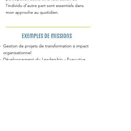
l’individu d’autre part sont essentiels dans
mon approche au quotidien.
Exemples de missions
Gestion de projets de transformation à impact
organisationnel
Développement du Leadership - Executive
Coaching
Coaching individuel & d’équipe
Stratégie & transformation HR:
mission, vision,
valeurs, gouvernance, structure
organisationnelle, politique RH…
Facilitation de séminaires & programmes de
formation: gestion du changement, gestion
de projet, gestion d'équipe, gestion du
stress, résilience...
Facilitation de processus de réorganisation /